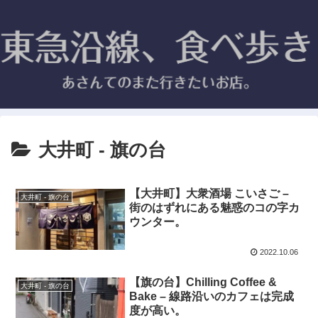
大井町 - 旗の台
【大井町】大衆酒場 こいさご –
大井町 - 旗の台
街のはずれにある魅惑のコの字カ
ウンター。
2022.10.06
【旗の台】Chilling Coffee &
大井町 - 旗の台
Bake – 線路沿いのカフェは完成
度が高い。