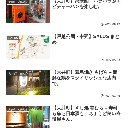
【大井町】萬来園 – パラパラ系エ
大井町 - 旗の台
ビチャーハンを楽しむ。
2022.06.12
【戸越公園・中延】SALUS まと
SALUS
め
2022.05.23
【大井町】若鳥焼き もばら – 新
大井町 - 旗の台
鮮な鶏をスタイリッシュな店内
で。
2022.03.29
【大井町】すし処 有むら – 寿司
大井町 - 旗の台
も魚も日本酒も、ちょうど良い寿
司屋さん。