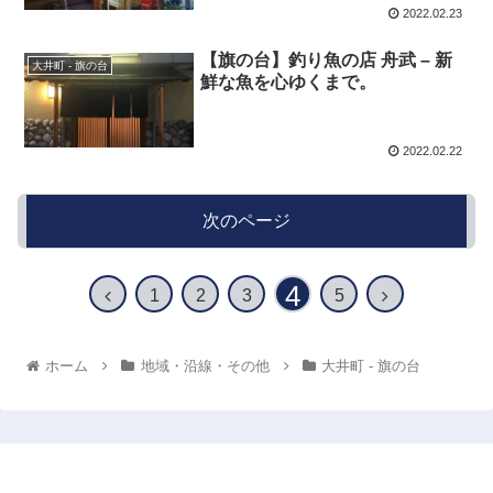
2022.02.23
【旗の台】釣り魚の店 舟武 – 新
大井町 - 旗の台
鮮な魚を心ゆくまで。
2022.02.22
次のページ
4
1
2
3
5
ホーム
地域・沿線・その他
大井町 - 旗の台