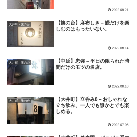
2022.09.21
【旗の台】麻布しき – 鰻だけを楽
大井町 - 旗の台
しむのはもったいない。
2022.08.14
【中延】忠弥 – 平日の限られた時
大井町 - 旗の台
間だけのモツの名店。
2022.08.10
【大井町】立呑み8 – おしゃれな
大井町 - 旗の台
立ち飲み、一人でも誰かとでも楽
しめる。
2022.07.08